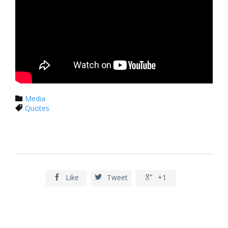
Category
Media

Tags
Quotes

Like
Tweet
+1


