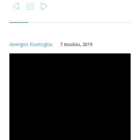



Gewrgios Kourtoglou
7 Ιουνίου, 2019