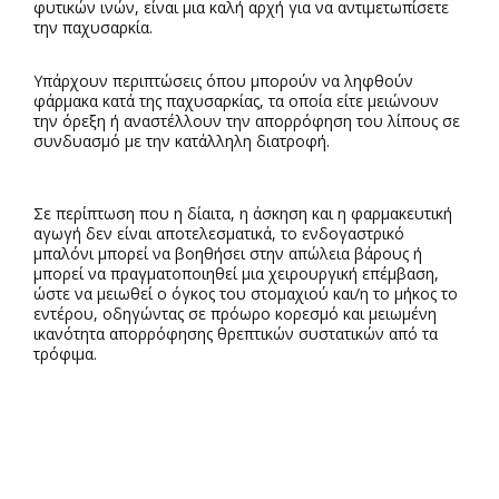
φυτικών ινών, είναι μια καλή αρχή για να αντιμετωπίσετε
την παχυσαρκία.
Υπάρχουν περιπτώσεις όπου μπορούν να ληφθούν
φάρμακα κατά της παχυσαρκίας, τα οποία είτε μειώνουν
την όρεξη ή αναστέλλουν την απορρόφηση του λίπους σε
συνδυασμό με την κατάλληλη διατροφή.
Σε περίπτωση που η δίαιτα, η άσκηση και η φαρμακευτική
αγωγή δεν είναι αποτελεσματικά, το ενδογαστρικό
μπαλόνι μπορεί να βοηθήσει στην απώλεια βάρους ή
μπορεί να πραγματοποιηθεί μια χειρουργική επέμβαση,
ώστε να μειωθεί ο όγκος του στομαχιού και/η το μήκος το
εντέρου, οδηγώντας σε πρόωρο κορεσμό και μειωμένη
ικανότητα απορρόφησης θρεπτικών συστατικών από τα
τρόφιμα.