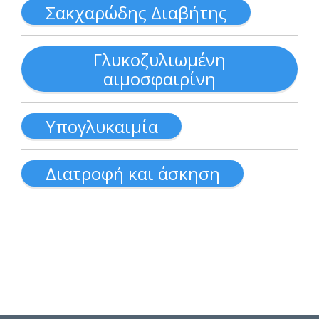
Σακχαρώδης Διαβήτης
Γλυκοζυλιωμένη
αιμοσφαιρίνη
Υπογλυκαιμία
Διατροφή και άσκηση