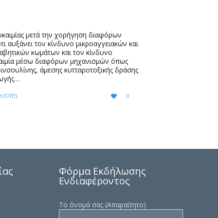
υκαιμίας μετά την χορήγηση διαφόρων
ι αυξάνει τον κίνδυνο μικροαγγειακών και
αβητικών κωμάτων και τον κίνδυνο
αιμία μέσω διαφόρων μηχανισμών όπως
 ινσουλίνης, άμεσης κυτταροτοξικής δράσης
γωγής…
LOVE
ATEGORY
QUOTES
0

IT
ίας
Φόρμα Εκδήλωσης
Ενδιαφέροντος
Το όνομά σας (Απαραίτητο)