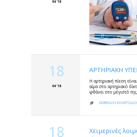
04 '18
18
ΑΡΤΗΡΙΑΚΗ ΥΠΕ
Η αρτηριακή πίεση είνα
αίμα στο αρτηριακό δίκ
04 '18
φθάνει στο μέγιστό της
GEWRGIOS KOURTOGL

18
Χειμερινές λοιμ