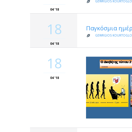
GEWRGIOS KOURTOGL

04 '18
18
Παγκόσμια ημέρ
GEWRGIOS KOURTOGL

04 '18
18
04 '18