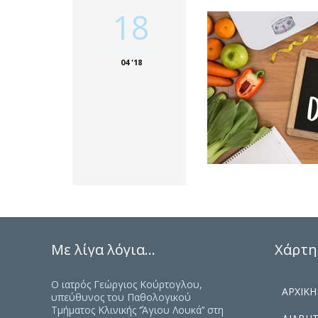
18
04 '18
Με λίγα λόγια…
Χάρτη
Ο ιατρός Γεώργιος Κούρτογλου,
ΑΡΧΙΚΗ
υπεύθυνος του Παθολογικού
Τμήματος Κλινικής ‘’Άγιου Λουκά’’ στη