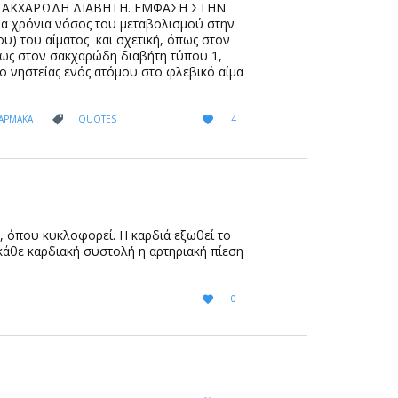
 ΣΑΚΧΑΡΩΔΗ ΔΙΑΒΗΤΗ. ΕΜΦΑΣΗ ΣΤΗΝ
α χρόνια νόσος του μεταβολισμού στην
υ) του αίματος και σχετική, όπως στον
πως στον σακχαρώδη διαβήτη τύπου 1,
ο νηστείας ενός ατόμου στο φλεβικό αίμα
LOVE
CATEGORY
ΦΑΡΜΑΚΑ
QUOTES
4


IT
ν, όπου κυκλοφορεί. Η καρδιά εξωθεί το
κάθε καρδιακή συστολή η αρτηριακή πίεση
LOVE
0

IT