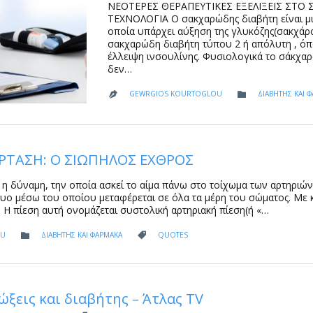
ΝΕΟΤΕΡΕΣ ΘΕΡΑΠΕΥΤΙΚΕΣ ΕΞΕΛΙΞΕΙΣ ΣΤΟ
ΤΕΧΝΟΛΟΓΙΑ Ο σακχαρώδης διαβήτη είναι μι
οποία υπάρχει αύξηση της γλυκόζης(σακχάρο
σακχαρώδη διαβήτη τύπου 2 ή απόλυτη , ό
έλλειψη ινσουλίνης. Φυσιολογικά το σάκχαρ
δεν…
CATEGORY
GEWRGIOS KOURTOGLOU
ΔΙΑΒΗΤΗΣ ΚΑΙ 


ΡΤΑΣΗ: Ο ΣΙΩΠΗΛΟΣ ΕΧΘΡΟΣ
ι η δύναμη, την οποία ασκεί το αίμα πάνω στο τοίχωμα των αρτηριώ
τυο μέσω του οποίου μεταφέρεται σε όλα τα μέρη του σώματος. Με 
. Η πίεση αυτή ονομάζεται συστολική αρτηριακή πίεση(ή «…
CATEGORY
CATEGORY
OU
ΔΙΑΒΗΤΗΣ ΚΑΙ ΦΑΡΜΑΚΑ
QUOTES


ώξεις και διαβήτης – Άτλας ΤV