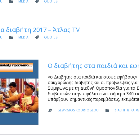
CATEGORY
CATEGORY
OU
MEDIA
QUOTES


α διαβήτη 2017 – Άτλας ΤV
CATEGORY
CATEGORY
OU
MEDIA
QUOTES


O διαβήτης στα παιδιά και ε
«ο Διαβήτης στα παιδιά και στους εφήβους»
σακχαρώδης διαβήτης και οι προβλέψεις για 
Σύμφωνα με τη Διεθνή Ομοσπονδία για το Σ
διαβητικών στην υφήλιο είναι σήμερα 340 ε
υπάρξουν σημαντικές παρεμβάσεις, εκτιμάτα
CATEGORY
GEWRGIOS KOURTOGLOU
ΔΙΑΒΗΤΗΣ ΚΑΙ 

