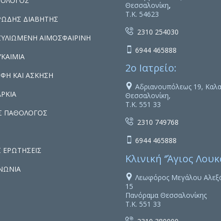
ΤΟΛΟΓΟΣ
Θεσσαλονίκη
,
Τ.Κ. 54623
ΡΩΔΗΣ ΔΙΑΒΗΤΗΣ

2310 254030
ΖΥΛΙΩΜΕΝΗ ΑΙΜΟΣΦΑΙΡΙΝΗ

6944 465888
ΚΑΙΜΙΑ
2ο Ιατρείο:
ΦΗ ΚΑΙ ΑΣΚΗΣΗ

Αδριανουπόλεως 19, Καλα
ΡΚΙΑ
Θεσσαλονίκη,
Τ.Κ. 551 33
ΟΣ ΠΑΘΟΛΟΓΟΣ

2310 749768

6944 465888
 ΕΡΩΤΗΣΕΙΣ
Κλινική ‘’Άγιος Λουκά
ΝΩΝΙΑ

Λεωφόρος Μεγάλου Αλεξ
15
Πανόραμα Θεσσαλονίκης
Τ.Κ. 551 33
