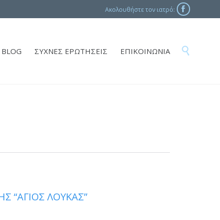
Ακολουθήστε τον ιατρό:

Skip

BLOG
ΣΥΧΝΕΣ ΕΡΩΤΗΣΕΙΣ
ΕΠΙΚΟΙΝΩΝΙΑ
to
content
ΗΣ “ΑΓΙΟΣ ΛΟΥΚΑΣ”