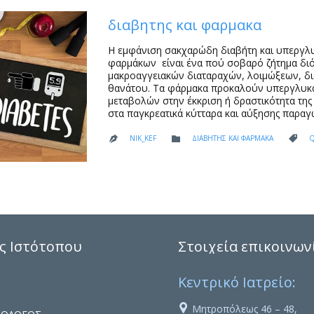
διαβητης και φαρμακα
Η εμφάνιση σακχαρώδη διαβήτη και υπεργλ
φαρμάκων είναι ένα πού σοβαρό ζήτημα διότ
μακροαγγειακών διαταραχών, λοιμώξεων, δι
θανάτου. Τα φάρμακα προκαλούν υπεργλυκ
μεταβολών στην έκκριση ή δραστικότητα της
στα παγκρεατικά κύτταρα και αύξησης παρα
CATEGORY
C
NIK_KEF
ΔΙΑΒΗΤΗΣ ΚΑΙ ΦΑΡΜΑΚΑ



ς Ιστότοπου
Στοιχεία επικοινων
Κεντρικό Ιατρείο:

Μητροπόλεως 46 – 48,