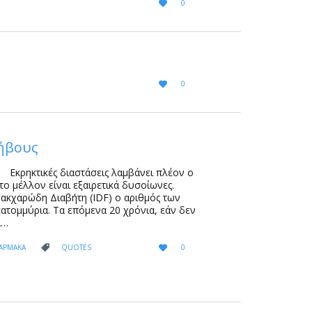
LOVE
0

IT
LOVE
0

IT
φήβους
 Εκρηκτικές διαστάσεις λαμβάνει πλέον ο
το μέλλον είναι εξαιρετικά δυσοίωνες.
ακχαρώδη Διαβήτη (IDF) ο αριθμός των
κατομμύρια. Τα επόμενα 20 χρόνια, εάν δεν
ι…
LOVE
CATEGORY
ΦΑΡΜΑΚΑ
QUOTES
0


IT