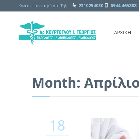
2310254030
6944 465888
Καλέστε τον ιατρό στο Τηλ. :


ΑΡΧΙΚΗ
Month:
Απρίλιο
18