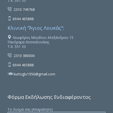
Τ.Κ. 551 33

2310 749768

6944 465888
Κλινική ‘’Άγιος Λουκάς’’:

Λεωφόρος Μεγάλου Αλεξάνδρου 15
Πανόραμα Θεσσαλονίκης
Τ.Κ. 551 33

2310 380000

6944 465888

kurtoglu1956@gmail.com
Φόρμα Εκδήλωσης Ενδιαφέροντος
Το όνομά σας (Απαραίτητο)